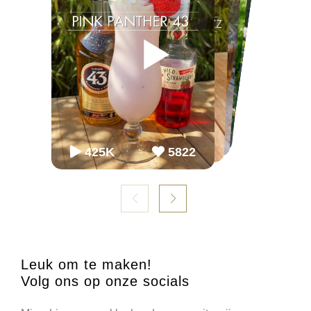
▶
▶
▶
▶
▶
▶
65K
65K
2.2M
2243
868
54.3K
86K
952
98K
1099
425K
5822
Leuk om te maken!
Volg ons op onze socials