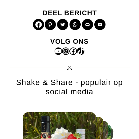
DEEL BERICHT
Pinterest
Twitter
WhatsApp
Print
Email
VOLG ONS
YouTube
Instagram
Facebook
TikTok
Shake & Share - populair op
social media