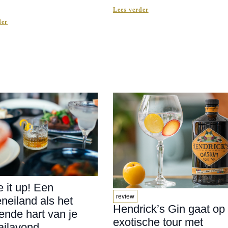
Lees verder
der
 it up! Een
review
neiland als het
Hendrick’s Gin gaat op
ende hart van je
exotische tour met
ailavond