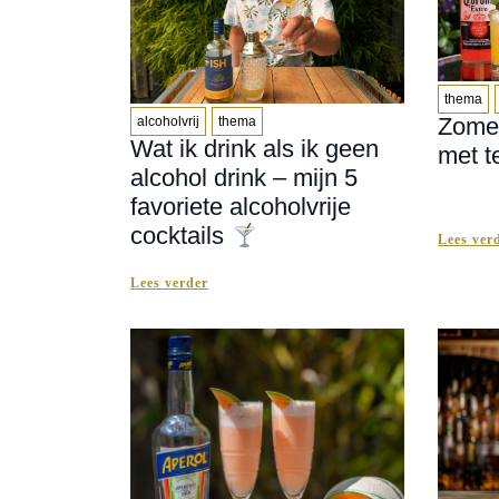
thema
Zomer
alcoholvrij
thema
Wat ik drink als ik geen
met t
alcohol drink – mijn 5
favoriete alcoholvrije
cocktails
Lees ver
Lees verder