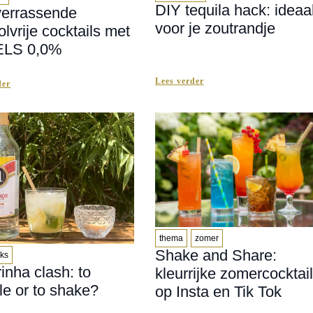
DIY tequila hack: ideaa
verrassende
voor je zoutrandje
olvrije cocktails met
LS 0,0%
Lees verder
der
thema
zomer
Shake and Share:
cks
rinha clash: to
kleurrijke zomercocktai
e or to shake?
op Insta en Tik Tok