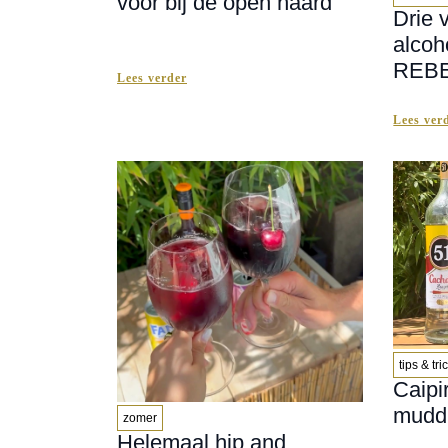
voor bij de open haard
Drie 
alcoh
REBE
Lees verder
Lees ver
tips & tri
Caipi
muddl
zomer
Helemaal hip and