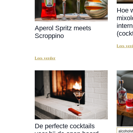
Hoe w
mixol
inter
Aperol Spritz meets
(cock
Scroppino
Lees ver
Lees verder
De perfecte cocktails
alcoholvr