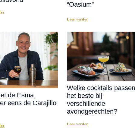
“Oasium”
der
Lees verder
Welke cocktails passe
et de Esma,
het beste bij
er eens de Carajillo
verschillende
avondgerechten?
Lees verder
der