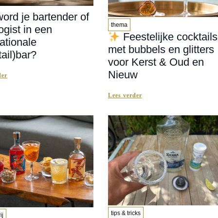
ord je bartender of
thema
ogist in een
Feestelijke cocktails
nationale
met bubbels en glitters
tail)bar?
voor Kerst & Oud en
Nieuw
der
Lees verder
tips & tricks
ij