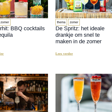
zomer
thema
zomer
hit: BBQ cocktails
De Spritz: het ideale
equila
drankje om snel te
maken in de zomer
der
Lees verder