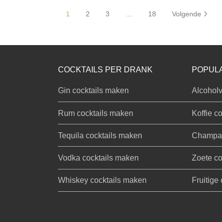
1
2
3
…
18
Volgende
COCKTAILS PER DRANK
POPULA
Gin cocktails maken
Alcoholv
Rum cocktails maken
Koffie co
Tequila cocktails maken
Champag
Vodka cocktails maken
Zoete co
Whiskey cocktails maken
Fruitige