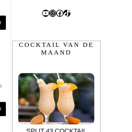
YouTube
Instagram
Facebook
TikTok
r
COCKTAIL VAN DE
MAAND
t
r
SPLIT 43 COCKTAIL