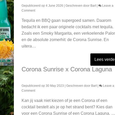
Gepubliceerd op
4 June 2026
| Geschreven door
Bart
|
Leave a
on
Comment
Zomerhit:
Tequila en BBQ gaan supergoed samen. Daarom
BBQ
cocktails
bedacht ik een paar originele cocktails met tequila.
met
Zoals een Smoky Margarita, een verkoelende Pal
tequila
en de absolute zomerhit: de Corona Sunrise. En
uitera…
Lees verde
Corona Sunrise x Corona Laguna
Gepubliceerd op
30 May 2023
| Geschreven door
Bart
|
Leave a
on
Comment
Corona
Kan jij vaak niet kiezen of je een Corona of een
Sunrise
x
cocktail bestelt als je op het strand bent? Kies dan
Corona
voor een Corona Sunrise of een Corona Laguna. 
Laguna