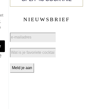
et
NIEUWSBRIEF
,
e
r
e