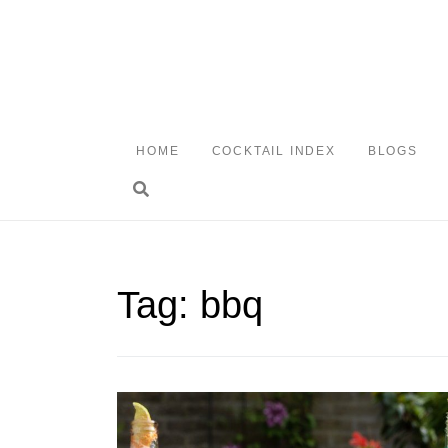
Skip
to
content
HOME
COCKTAIL INDEX
BLOGS
Toggle search
Tag:
bbq