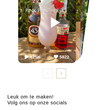
▶
▶
▶
▶
▶
▶
65K
65K
2.2M
2243
868
54.3K
86K
952
98K
1099
425K
5822
Leuk om te maken!
Volg ons op onze socials