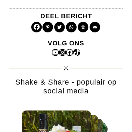
DEEL BERICHT
Pinterest
Twitter
WhatsApp
Print
Email
VOLG ONS
YouTube
Instagram
Facebook
TikTok
Shake & Share - populair op
social media