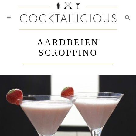
Togg
Skip
to
AARDBEIEN
content
SCROPPINO