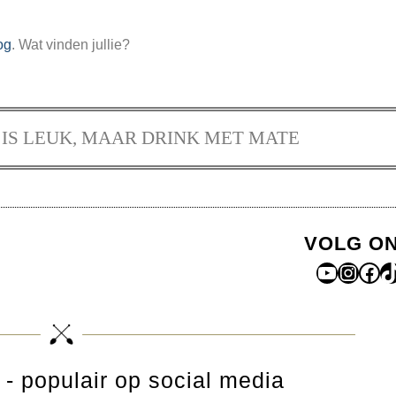
og
. Wat vinden jullie?
IS LEUK, MAAR DRINK MET MATE
VOLG O
YouTub
Insta
Fac
T
- populair op social media