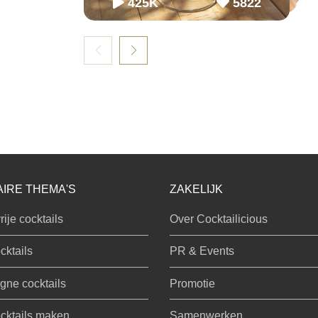
425K
5822
IRE THEMA'S
ZAKELIJK
rije cocktails
Over Cocktailicious
cktails
PR & Events
ne cocktails
Promotie
cktails maken
Samenwerken