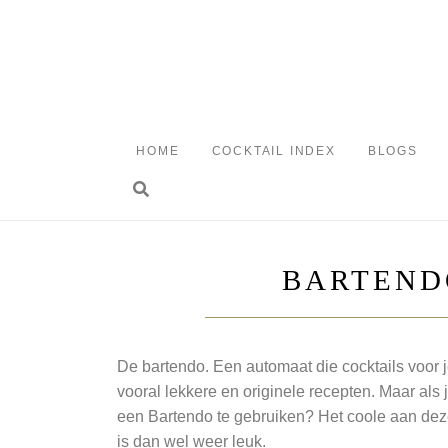
Skip
to
content
HOME
COCKTAIL INDEX
BLOGS
Toggle search
BARTENDO
De bartendo. Een automaat die cocktails voor je
vooral lekkere en originele recepten. Maar al
een Bartendo te gebruiken? Het coole aan deze
is dan wel weer leuk.