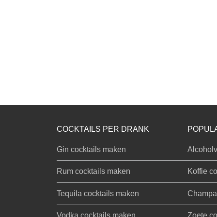
COCKTAILS PER DRANK
POPULA
Gin cocktails maken
Alcoholv
Rum cocktails maken
Koffie co
Tequila cocktails maken
Champag
Vodka cocktails maken
Zoete co