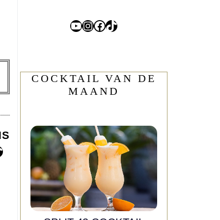
YouTube
Instagram
Facebook
TikTok
COCKTAIL VAN DE
MAAND
NS
e
gram
ebook
ikTok