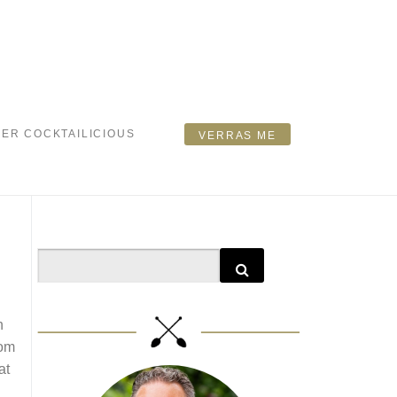
ER COCKTAILICIOUS
VERRAS ME
Search
n
 om
at