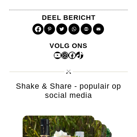
DEEL BERICHT
Pinterest
Twitter
WhatsApp
Print
Email
VOLG ONS
YouTube
Instagram
Facebook
TikTok
Shake & Share - populair op
social media