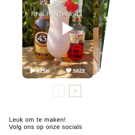
▶
▶
▶
▶
▶
▶
65K
65K
2.2M
2243
868
54.3K
86K
952
98K
1099
425K
5822
Leuk om te maken!
Volg ons op onze socials