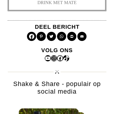
DRINK MET MATE
DEEL BERICHT
Pinterest
Twitter
WhatsApp
Print
Email
VOLG ONS
YouTube
Instagram
Facebook
TikTok
Shake & Share - populair op
social media