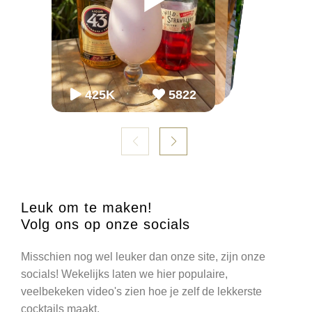
65K
65K
2.2M
2243
868
54.3K
86K
952
98K
1099
425K
5822
Leuk om te maken!
Volg ons op onze socials
Misschien nog wel leuker dan onze site, zijn onze
socials! Wekelijks laten we hier populaire,
veelbekeken video's zien hoe je zelf de lekkerste
cocktails maakt.