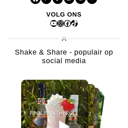
VOLG ONS
YouTube
Instagram
Facebook
TikTok
Shake & Share - populair op
social media
▶
▶
▶
▶
▶
▶