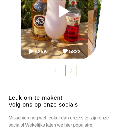
▶
▶
▶
▶
▶
▶
65K
65K
2.2M
2243
868
54.3K
86K
952
98K
1099
425K
5822
Leuk om te maken!
Volg ons op onze socials
Misschien nog wel leuker dan onze site, zijn onze
socials! Wekelijks laten we hier populaire,