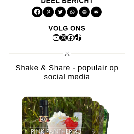
DEEL BERICHT
Pinterest
Twitter
WhatsApp
Print
Email
VOLG ONS
YouTube
Instagram
Facebook
TikTok
Shake & Share - populair op
social media