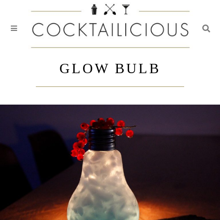
Togg
Skip
to
GLOW BULB
content