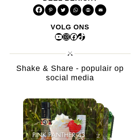
Pinterest
Twitter
WhatsApp
Print
Email
VOLG ONS
YouTube
Instagram
Facebook
TikTok
Shake & Share - populair op
social media