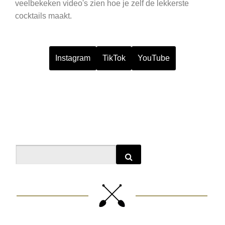
veelbekeken video's zien hoe je zelf de lekkerste
cocktails maakt.
Instagram
TikTok
YouTube
Search