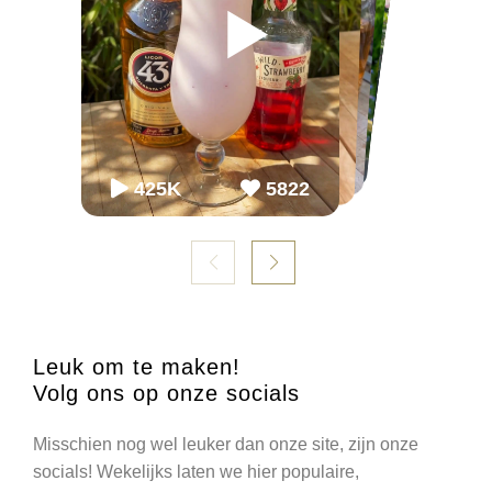
▶
▶
▶
▶
▶
▶
65K
65K
2.2M
2243
868
54.3K
86K
952
98K
1099
425K
5822
Leuk om te maken!
Volg ons op onze socials
Misschien nog wel leuker dan onze site, zijn onze
socials! Wekelijks laten we hier populaire,