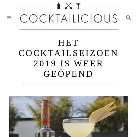
Togg
Skip
to
HET
content
COCKTAILSEIZOEN
2019 IS WEER
GEÖPEND