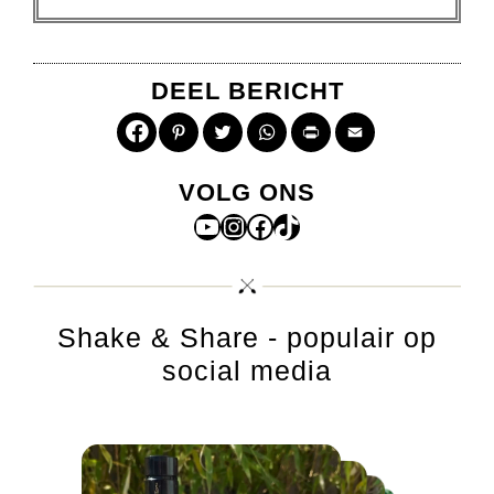
DEEL BERICHT
Pinterest
Twitter
WhatsApp
Print
Email
VOLG ONS
YouTube
Instagram
Facebook
TikTok
Shake & Share - populair op
social media