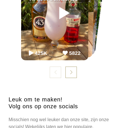
▶
▶
▶
▶
▶
▶
65K
65K
2.2M
2243
868
54.3K
86K
952
98K
1099
425K
5822
Leuk om te maken!
Volg ons op onze socials
Misschien nog wel leuker dan onze site, zijn onze
socials! Wekelijks laten we hier populaire,