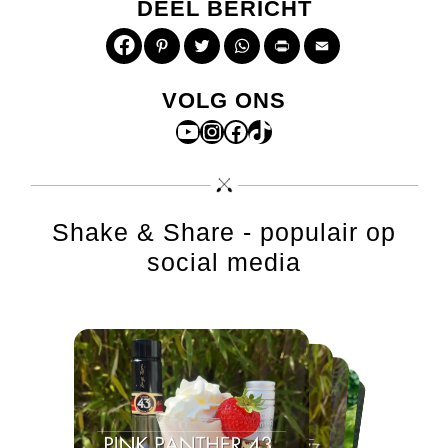
DEEL BERICHT
Pinterest
Twitter
WhatsApp
Print
Email
VOLG ONS
YouTube
Instagram
Facebook
TikTok
Shake & Share - populair op
social media