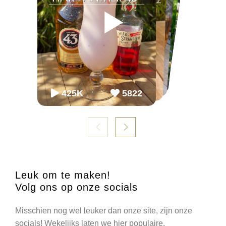
▶
▶
▶
▶
▶
▶
65K
65K
2.2M
2243
868
54.3K
86K
952
98K
1099
425K
5822
Leuk om te maken!
Volg ons op onze socials
Misschien nog wel leuker dan onze site, zijn onze
socials! Wekelijks laten we hier populaire,