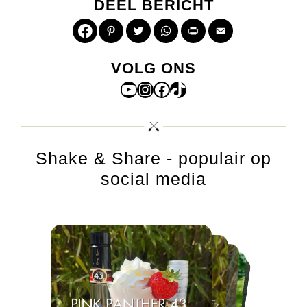
DEEL BERICHT
Pinterest
Twitter
WhatsApp
Print
Email
VOLG ONS
YouTube
Instagram
Facebook
TikTok
Shake & Share - populair op
social media