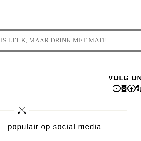
IS LEUK, MAAR DRINK MET MATE
VOLG O
YouTub
Insta
Fac
T
- populair op social media