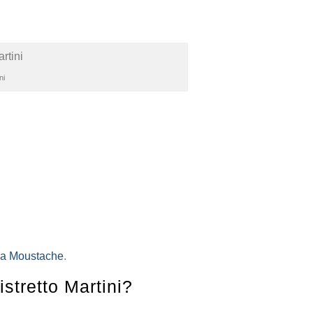
ni
f a Moustache
.
stretto Martini?