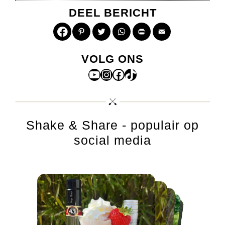
DEEL BERICHT
Pinterest
Twitter
WhatsApp
Print
Email
VOLG ONS
YouTube
Instagram
Facebook
TikTok
Shake & Share - populair op
social media