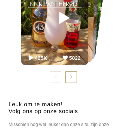
▶
▶
▶
▶
▶
▶
65K
65K
2.2M
2243
868
54.3K
86K
952
98K
1099
425K
5822
Leuk om te maken!
Volg ons op onze socials
Misschien nog wel leuker dan onze site, zijn onze