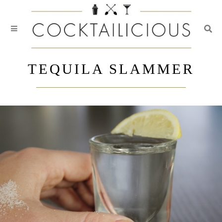
Togg
Skip
to
TEQUILA SLAMMER
content