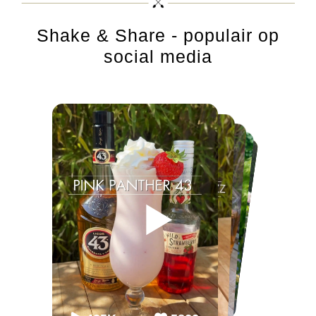
Shake & Share - populair op
social media
▶
▶
▶
▶
▶
▶
65K
65K
2.2M
2243
868
54.3K
86K
952
98K
1099