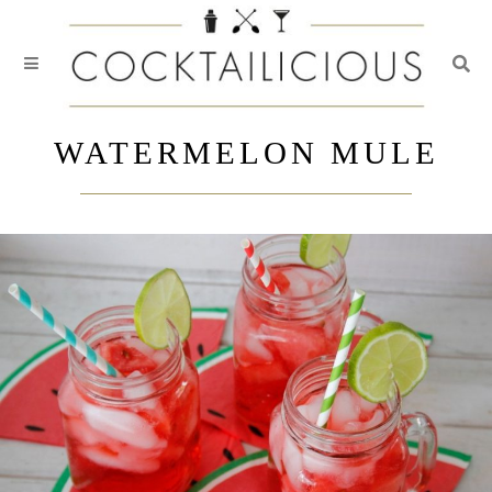
Togg
Skip
to
WATERMELON MULE
content