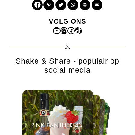
Pinterest
Twitter
WhatsApp
Print
Email
VOLG ONS
YouTube
Instagram
Facebook
TikTok
Shake & Share - populair op
social media