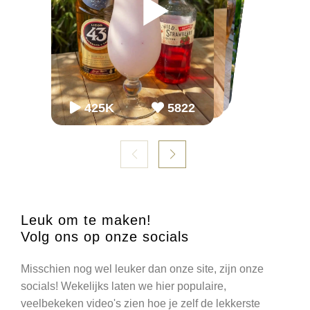
▶
▶
▶
▶
▶
▶
65K
65K
2.2M
2243
868
54.3K
86K
952
98K
1099
425K
5822
Leuk om te maken!
Volg ons op onze socials
Misschien nog wel leuker dan onze site, zijn onze
socials! Wekelijks laten we hier populaire,
veelbekeken video's zien hoe je zelf de lekkerste