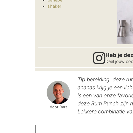
shaker
Heb je de
Deel jouw coc
Tip bereiding: deze r
ananas krijg je een li
is een van onze favori
deze Rum Punch zijn r
door Bart
Lekkere combinatie va