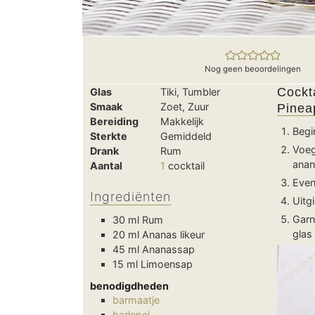
Nog geen beoordelingen
Cockt
Glas
Tiki, Tumbler
Smaak
Zoet, Zuur
Pinea
Bereiding
Makkelijk
Begi
Sterkte
Gemiddeld
Voeg
Drank
Rum
anan
Aantal
1
cocktail
Even
Ingrediënten
Uitg
Garn
30
ml
Rum
glas
20
ml
Ananas likeur
45
ml
Ananassap
15
ml
Limoensap
benodigdheden
barmaatje
barlepel