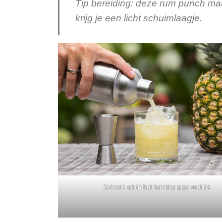
Tip bereiding: deze rum punch ma
krijg je een licht schuimlaagje.
Schenk uit in het tumbler glas met ijs