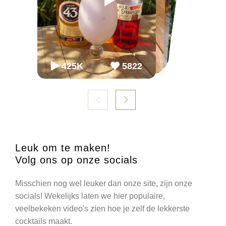
65K
65K
2.2M
2243
868
54.3K
86K
952
98K
1099
425K
5822
Leuk om te maken!
Volg ons op onze socials
Misschien nog wel leuker dan onze site, zijn onze
socials! Wekelijks laten we hier populaire,
veelbekeken video's zien hoe je zelf de lekkerste
cocktails maakt.