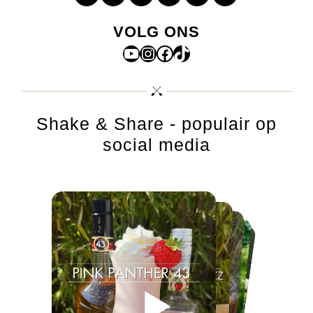
VOLG ONS
YouTube
Instagram
Facebook
TikTok
Shake & Share - populair op
social media
▶
▶
▶
▶
▶
▶