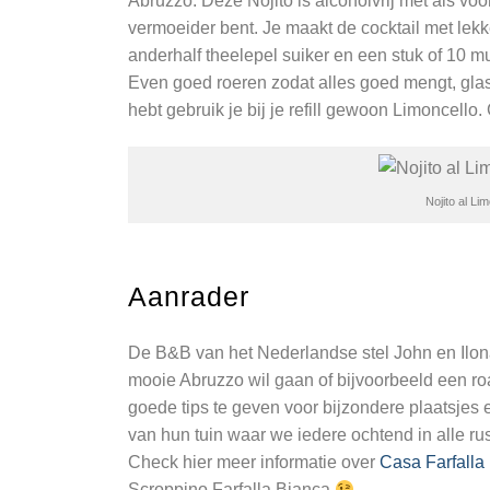
Abruzzo. Deze Nojito is alcoholvrij met als voord
vermoeider bent. Je maakt de cocktail met lekke
anderhalf theelepel suiker en een stuk of 10 mun
Even goed roeren zodat alles goed mengt, glas 
hebt gebruik je bij je refill gewoon Limoncello.
Nojito al Li
Aanrader
De B&B van het Nederlandse stel John en Ilona 
mooie Abruzzo wil gaan of bijvoorbeeld een roa
goede tips te geven voor bijzondere plaatsjes 
van hun tuin waar we iedere ochtend in alle ru
Check hier meer informatie over
Casa Farfalla
Scroppino Farfalla Bianca