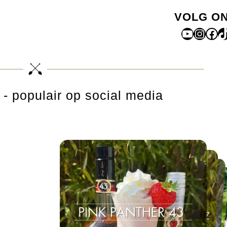
VOLG O
YouTub
Insta
Fac
T
- populair op social media