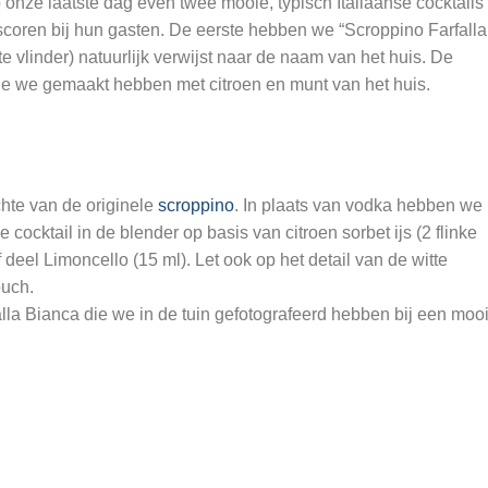
nze laatste dag even twee mooie, typisch Italiaanse cocktails
oren bij hun gasten. De eerste hebben we “Scroppino Farfalla
e vlinder) natuurlijk verwijst naar de naam van het huis. De
die we gemaakt hebben met citroen en munt van het huis.
hte van de originele
scroppino
. In plaats van vodka hebben we
 cocktail in de blender op basis van citroen sorbet ijs (2 flinke
deel Limoncello (15 ml). Let ook op het detail van de witte
ouch.
alla Bianca die we in de tuin gefotografeerd hebben bij een moo