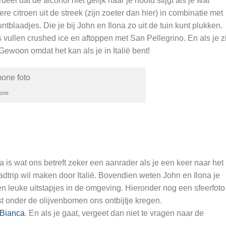
eel dat de alcohol niet gelijk naar je hoofd stijgt als je wat
re citroen uit de streek (zijn zoeter dan hier) in combinatie met
tblaadjes. Die je bij John en Ilona zo uit de tuin kunt plukken.
vullen crushed ice en aftoppen met San Pellegrino. En als je z
 Gewoon omdat het kan als je in Italië bent!
mone
is wat ons betreft zeker een aanrader als je een keer naar het
dtrip wil maken door Italië. Bovendien weten John en Ilona je
en leuke uitstapjes in de omgeving. Hieronder nog een sfeerfoto
st onder de olijvenbomen ons ontbijtje kregen.
 Bianca
. En als je gaat, vergeet dan niet te vragen naar de