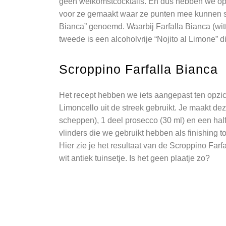
geen welkomstcocktails. En dus hebben we op o
voor ze gemaakt waar ze punten mee kunnen sc
Bianca” genoemd. Waarbij Farfalla Bianca (witt
tweede is een alcoholvrije “Nojito al Limone” 
Scroppino Farfalla Bianca
Het recept hebben we iets aangepast ten opzic
Limoncello uit de streek gebruikt. Je maakt deze
scheppen), 1 deel prosecco (30 ml) en een half 
vlinders die we gebruikt hebben als finishing t
Hier zie je het resultaat van de Scroppino Farf
wit antiek tuinsetje. Is het geen plaatje zo?