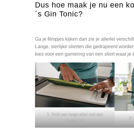
Dus hoe maak je nu een k
´s Gin Tonic?
Ga je filmpjes kijken dan zie je allerlei versch
Lange, sierlijke slierten die gedrapeerd worden i
kies voor een garnering van een sliert waar je e
1. Schil een lange sliert met een
2.
dunschiller