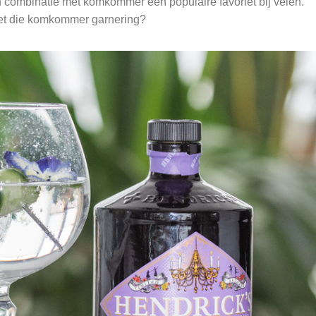
n combinatie met komkommer een populaire favoriet bij velen.
 met die komkommer garnering?