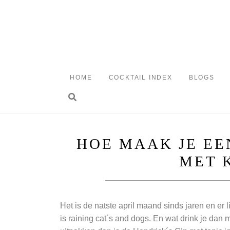
Skip
to
content
HOME
COCKTAIL INDEX
BLOGS
Toggle search
HOE MAAK JE EE
MET 
Het is de natste april maand sinds jaren en er
is raining cat´s and dogs. En wat drink je dan 