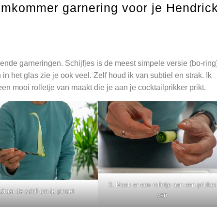
omkommer garnering voor je Hendric
illende garneringen. Schijfjes is de meest simpele versie (bo-ring
n het glas zie je ook veel. Zelf houd ik van subtiel en strak. Ik
en mooi rolletje van maakt die je aan je cocktailprikker prikt.
3. Maak er een rolletje aan een prikker
 Draai de schil om je pincet
van