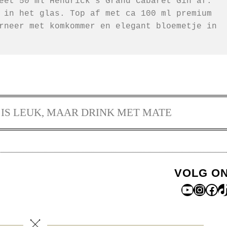
eet 50 ml Hendrick's Grand Cabaret Gin af. 
 in het glas. Top af met ca 100 ml premium 
rneer met komkommer en elegant bloemetje in 
IS LEUK, MAAR DRINK MET MATE
VOLG O
YouTub
Insta
Fac
T