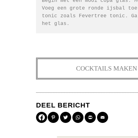
Begin met een mooi copa glas. M
Voeg een grote ronde ijsbal toe
tonic zoals Fevertree tonic. Ga
het glas.
COCKTAILS MAKEN 
DEEL BERICHT
Pinterest
Twitter
WhatsApp
Print
Email