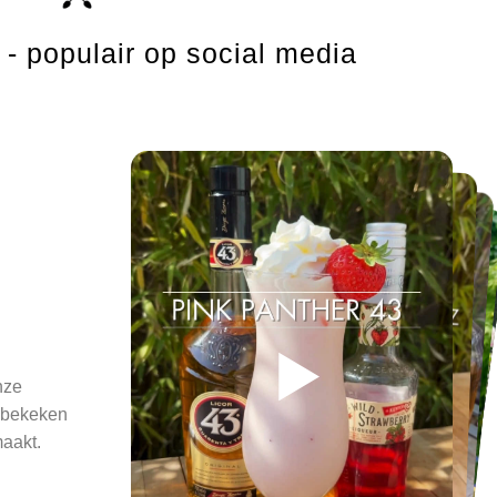
- populair op social media
▶
▶
▶
▶
▶
▶
nze
elbekeken
maakt.