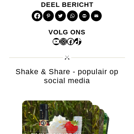
DEEL BERICHT
Pinterest
Twitter
WhatsApp
Print
Email
VOLG ONS
YouTube
Instagram
Facebook
TikTok
Shake & Share - populair op
social media