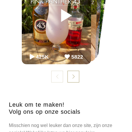
▶
▶
▶
▶
▶
▶
65K
65K
2.2M
2243
868
54.3K
86K
952
98K
1099
425K
5822
Leuk om te maken!
Volg ons op onze socials
Misschien nog wel leuker dan onze site, zijn onze