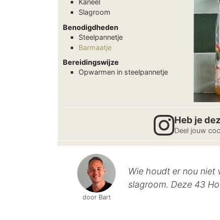
Kaneel
Slagroom
Benodigdheden
Steelpannetje
Barmaatje
Bereidingswijze
Opwarmen in steelpannetje
Heb je de
Deel jouw coc
Wie houdt er nou niet 
slagroom. Deze 43 Hot
door Bart