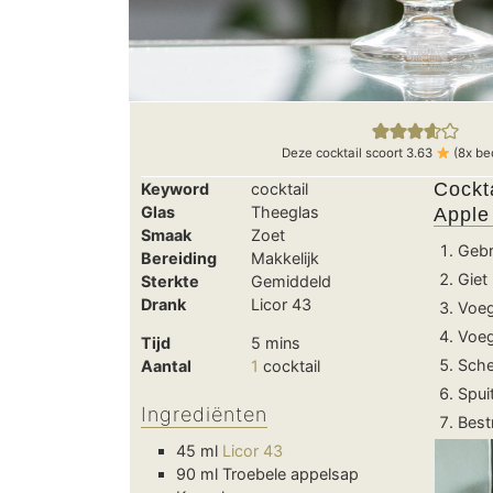
Deze cocktail scoort
3.63
(
8
x be
Cockt
Keyword
cocktail
Glas
Theeglas
Apple
Smaak
Zoet
Gebr
Bereiding
Makkelijk
Giet
Sterkte
Gemiddeld
Drank
Licor 43
Voeg
Voeg
minutes
Tijd
5
mins
Sche
Aantal
1
cocktail
Spui
Ingrediënten
Best
45
ml
Licor 43
90
ml
Troebele appelsap