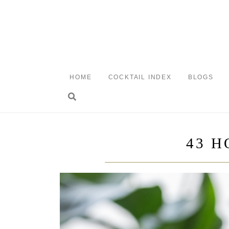
Skip
to
content
HOME
COCKTAIL INDEX
BLOGS
Toggle search
43 H