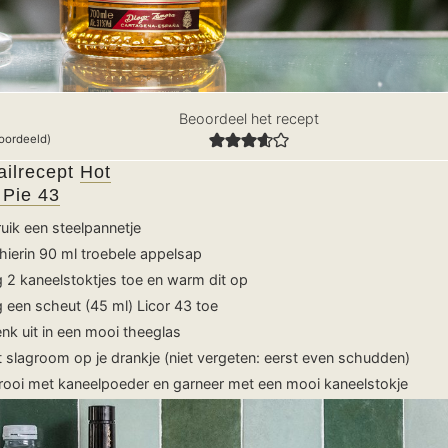
Beoordeel het recept
oordeeld)
ailrecept
Hot
 Pie 43
uik een steelpannetje
 hierin 90 ml troebele appelsap
 2 kaneelstoktjes toe en warm dit op
 een scheut (45 ml) Licor 43 toe
nk uit in een mooi theeglas
t slagroom op je drankje (niet vergeten: eerst even schudden)
rooi met kaneelpoeder en garneer met een mooi kaneelstokje