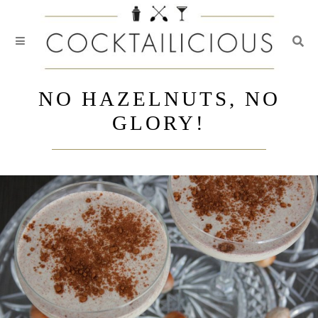
Togg
Skip
to
NO HAZELNUTS, NO
content
GLORY!