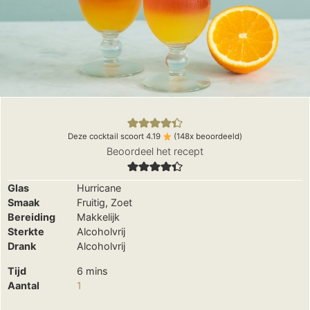
Deze cocktail scoort
4.19
(
148
x beoordeeld)
Beoordeel het recept
Glas
Hurricane
Smaak
Fruitig, Zoet
Bereiding
Makkelijk
Sterkte
Alcoholvrij
Drank
Alcoholvrij
minutes
Tijd
6
mins
Aantal
1