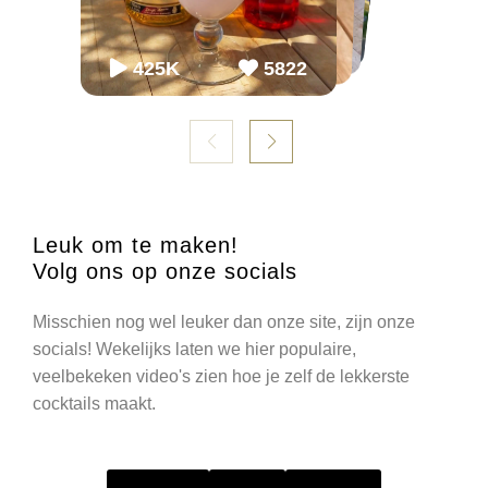
65K
65K
2.2M
2243
868
54.3K
86K
952
98K
1099
425K
5822
Leuk om te maken!
Volg ons op onze socials
Misschien nog wel leuker dan onze site, zijn onze
socials! Wekelijks laten we hier populaire,
veelbekeken video's zien hoe je zelf de lekkerste
cocktails maakt.