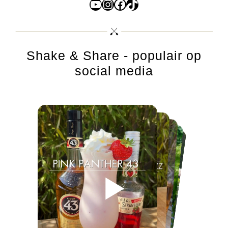
YouTube
Instagram
Facebook
TikTok
Shake & Share - populair op
social media
▶
▶
▶
▶
▶
▶