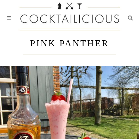
Togg
Skip
to
PINK PANTHER
content