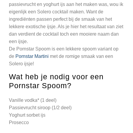
passievrucht en yoghurt ijs aan het maken was, wou ik
eigenlijk een Solero cocktail maken. Want de
ingrediënten passen perfect bij de smaak van het
lekkere exotische ijsje. Als je hier het resultaat van ziet
dan verdient de cocktail toch een mooiere naam dan
een ijsje.
De Pornstar Spoom is een lekkere spoom variant op
de
Pornstar Martini
met de romige smaak van een
Solero ijsje!
Wat heb je nodig voor een
Pornstar Spoom?
Vanille vodka* (1 deel)
Passievrucht siroop (1/2 deel)
Yoghurt sorbet ijs
Prosecco