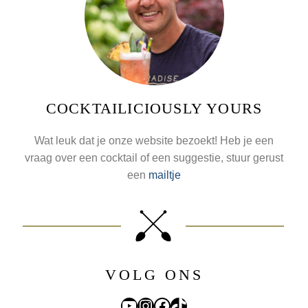
COCKTAILICIOUSLY YOURS
Wat leuk dat je onze website bezoekt! Heb je een
vraag over een cocktail of een suggestie, stuur gerust
een
mailtje
VOLG ONS
YouTube
Instagram
Facebook
TikTok