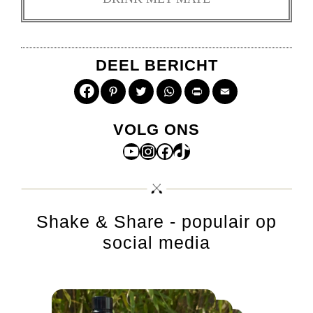
DEEL BERICHT
Pinterest
Twitter
WhatsApp
Print
Email
VOLG ONS
YouTube
Instagram
Facebook
TikTok
Shake & Share - populair op
social media