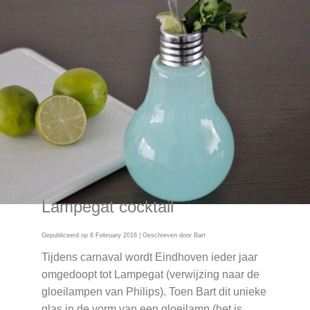
Lampegat cocktail
Gepubliceerd op
6 February 2016
| Geschreven door
Bart
Tijdens carnaval wordt Eindhoven ieder jaar
omgedoopt tot Lampegat (verwijzing naar de
gloeilampen van Philips). Toen Bart dit unieke
glas in de vorm van een gloeilamp (het is