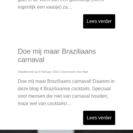
eigenlijk een vaasje) za…
Lees verder
Doe mij maar Braziliaans
carnaval
Gepubliceerd op
6 February 2013
| Geschreven door
Bart
Doe mij maar Braziliaans carnaval! Daarom in
deze blog 4 Braziliaanse cocktails. Speciaal
voor mensen die niet van carnaval houden,
maar wel van cocktails!…
Lees verder