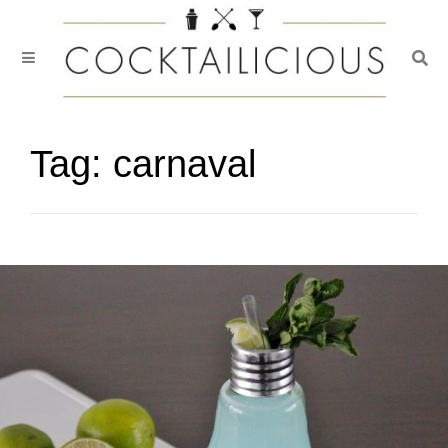
Togg
Skip
to
content
Tag:
carnaval