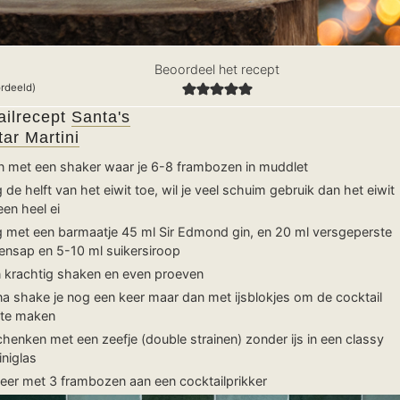
Beoordeel het recept
rdeeld)
ailrecept
Santa's
ar Martini
n met een shaker waar je 6-8 frambozen in muddlet
 de helft van het eiwit toe, wil je veel schuim gebruik dan het eiwit
een heel ei
 met een barmaatje 45 ml Sir Edmond gin, en 20 ml versgeperste
oensap en 5-10 ml suikersiroop
 krachtig shaken en even proeven
na shake je nog een keer maar dan met ijsblokjes om de cocktail
 te maken
chenken met een zeefje (double strainen) zonder ijs in een classy
iniglas
eer met 3 frambozen aan een cocktailprikker