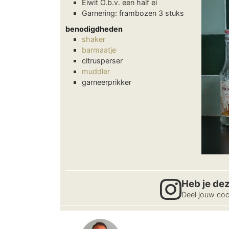
Eiwit
O.b.v. een half ei
Garnering: frambozen
3 stuks
benodigdheden
shaker
barmaatje
citrusperser
muddler
garneerprikker
Heb je de
Deel jouw coc