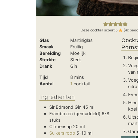
Deze cocktail scoort
5
(
4
x beoo
Cockt
Glas
Martiniglas
Smaak
Fruitig
Pornst
Bereiding
Moeilijk
Begi
Sterkte
Sterk
Voeg
Drank
Gin
van 
minutes
Tijd
8
mins
Voeg
Aantal
1
cocktail
citr
Even
Ingrediënten
Hier
Sir Edmond Gin
45 ml
koel
Frambozen (gemuddeld)
6-8
Uits
stuks
mart
Citroensap
20 ml
Garn
Suikersiroop
5-10 ml