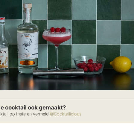
ze cocktail ook gemaakt?
ktail op Insta en vermeld
@Cocktailicious