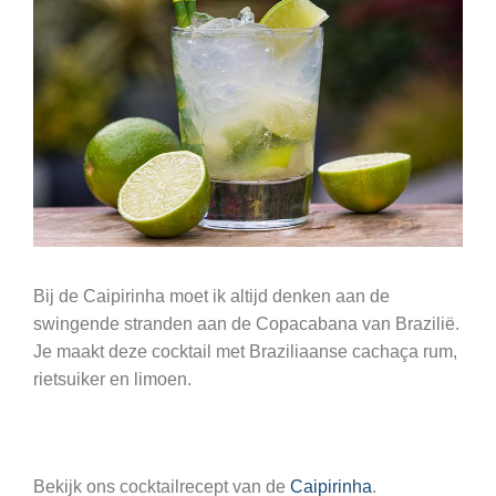
Bij de Caipirinha moet ik altijd denken aan de
swingende stranden aan de Copacabana van Brazilië.
Je maakt deze cocktail met Braziliaanse cachaça rum,
rietsuiker en limoen.
Bekijk ons cocktailrecept van de
Caipirinha
.