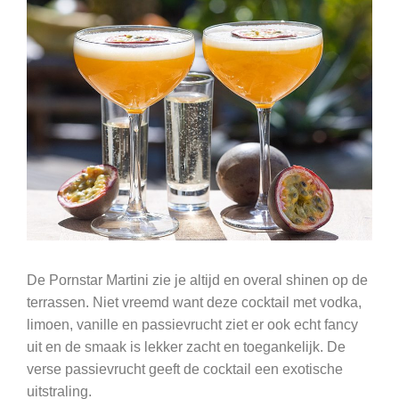
De Pornstar Martini zie je altijd en overal shinen op de
terrassen. Niet vreemd want deze cocktail met vodka,
limoen, vanille en passievrucht ziet er ook echt fancy
uit en de smaak is lekker zacht en toegankelijk. De
verse passievrucht geeft de cocktail een exotische
uitstraling.