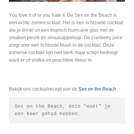
You love it of or you hate it. De Sex on the Beach is
een echte zomercocktail. Het is een lichtzoete cocktail
die je drinkt uit een tropisch hurricane glas met de
smaken perzik en sinaasappelsap. De cranberry juice
zorgt voor een lichtrode blush in de cocktail. Deze
zomerse cocktail lijkt niet sterk maar schijn bedriegt
want er zit vodka en peachtree likeur in.
Bekijk ons cocktailrecept van de
Sex on the Beach
Sex on the Beach, deze "moet" je 
een keer gehad hebben.