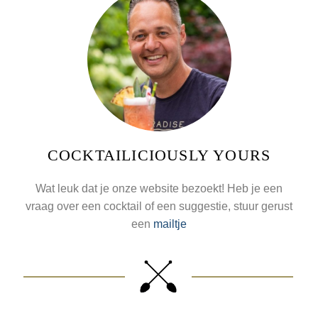
COCKTAILICIOUSLY YOURS
Wat leuk dat je onze website bezoekt! Heb je een
vraag over een cocktail of een suggestie, stuur gerust
een
mailtje