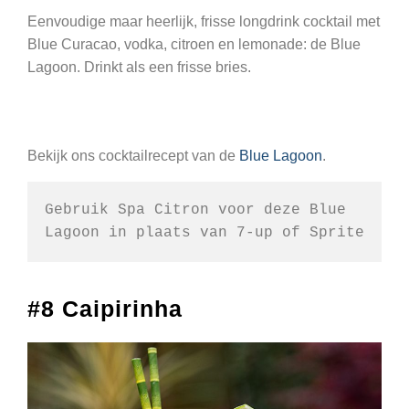
Eenvoudige maar heerlijk, frisse longdrink cocktail met
Blue Curacao, vodka, citroen en lemonade: de Blue
Lagoon. Drinkt als een frisse bries.
Bekijk ons cocktailrecept van de
Blue Lagoon
.
Gebruik Spa Citron voor deze Blue 
Lagoon in plaats van 7-up of Sprite
#8 Caipirinha