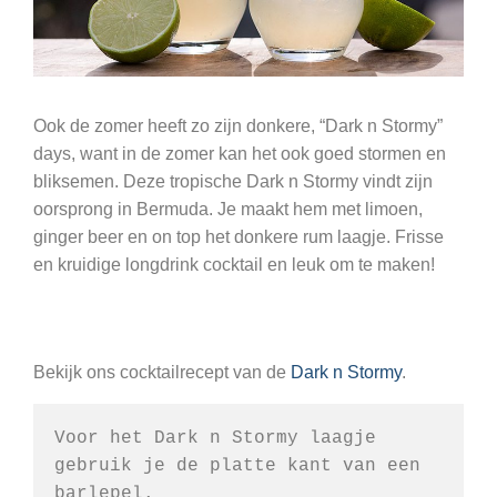
Ook de zomer heeft zo zijn donkere, “Dark n Stormy”
days, want in de zomer kan het ook goed stormen en
bliksemen. Deze tropische Dark n Stormy vindt zijn
oorsprong in Bermuda. Je maakt hem met limoen,
ginger beer en on top het donkere rum laagje. Frisse
en kruidige longdrink cocktail en leuk om te maken!
Bekijk ons cocktailrecept van de
Dark n Stormy
.
Voor het Dark n Stormy laagje 
gebruik je de platte kant van een 
barlepel
.