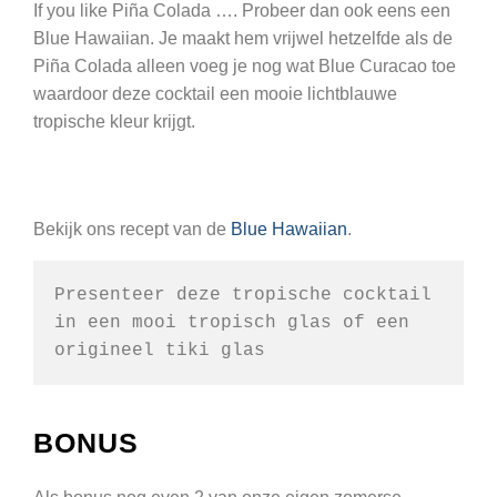
If you like Piña Colada …. Probeer dan ook eens een
Blue Hawaiian. Je maakt hem vrijwel hetzelfde als de
Piña Colada alleen voeg je nog wat Blue Curacao toe
waardoor deze cocktail een mooie lichtblauwe
tropische kleur krijgt.
Bekijk ons recept van de
Blue Hawaiian
.
Presenteer deze tropische cocktail 
in een mooi tropisch glas of een 
origineel 
tiki glas
BONUS