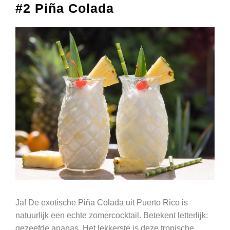
#2 Piña Colada
Ja! De exotische Piña Colada uit Puerto Rico is
natuurlijk een echte zomercocktail. Betekent letterlijk:
gezeefde ananas. Het lekkerste is deze tropische