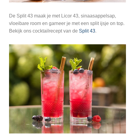
De Split 43 maak je met Licor 43, sinaasappelsap,
vloeibare room en garneer je met een split ijsje on top.
Bekijk ons cocktailrecept van de
Split 43
.