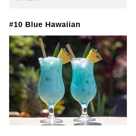
#10 Blue Hawaiian