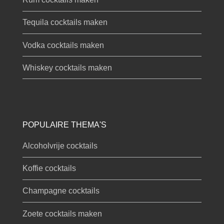
Tequila cocktails maken
Vodka cocktails maken
Whiskey cocktails maken
POPULAIRE THEMA'S
Alcoholvrije cocktails
Koffie cocktails
Champagne cocktails
Zoete cocktails maken