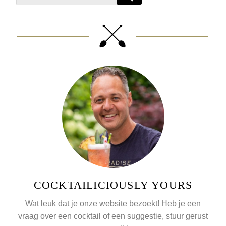
g
i
n
a
t
i
o
n
COCKTAILICIOUSLY YOURS
Wat leuk dat je onze website bezoekt! Heb je een
vraag over een cocktail of een suggestie, stuur gerust