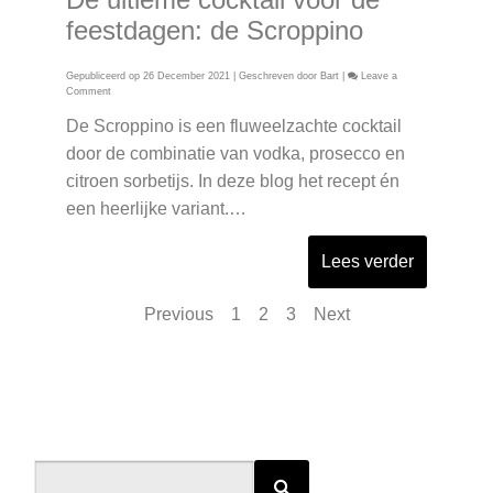
feestdagen: de Scroppino
Gepubliceerd op
26 December 2021
| Geschreven door
Bart
|
Leave a
on
Comment
De
ultieme
De Scroppino is een fluweelzachte cocktail
cocktail
door de combinatie van vodka, prosecco en
voor
de
citroen sorbetijs. In deze blog het recept én
feestdagen:
de
een heerlijke variant.…
Scroppino
Lees verder
P
Previous
1
2
3
Next
o
s
t
s
p
Search
a