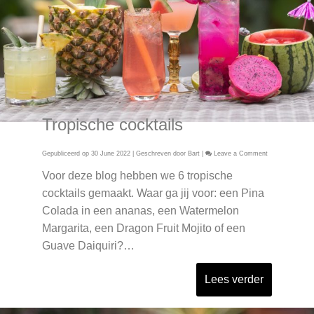
Tropische cocktails
on
Gepubliceerd op
30 June 2022
| Geschreven door
Bart
|
Leave a Comment
Tropische
cocktails
Voor deze blog hebben we 6 tropische
cocktails gemaakt. Waar ga jij voor: een Pina
Colada in een ananas, een Watermelon
Margarita, een Dragon Fruit Mojito of een
Guave Daiquiri?…
Lees verder