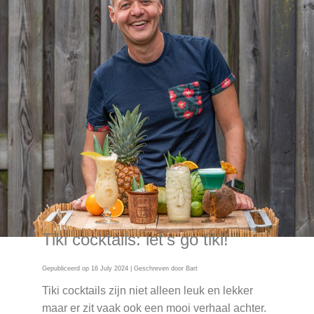
Tiki cocktails: let’s go tiki!
Gepubliceerd op
16 July 2024
| Geschreven door
Bart
Tiki cocktails zijn niet alleen leuk en lekker
maar er zit vaak ook een mooi verhaal achter.