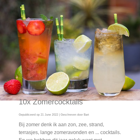
10x Zomercocktails
Gepubliceerd op
21 June 2022
| Geschreven door
Bart
Bij zomer denk ik aan zon, zee, strand,
terrasjes, lange zomeravonden en ... cocktails.