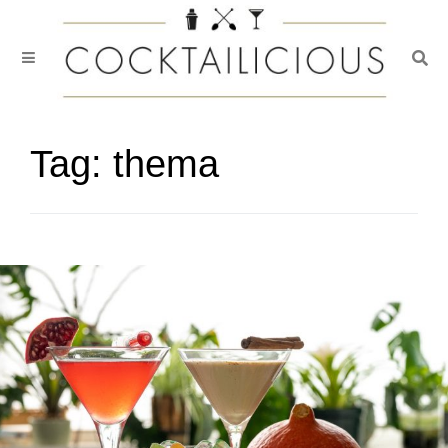
Togg
Skip
to
content
Tag:
thema