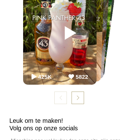
▶
▶
▶
▶
▶
▶
65K
65K
2.2M
2243
868
54.3K
86K
952
98K
1099
425K
5822
Leuk om te maken!
Volg ons op onze socials