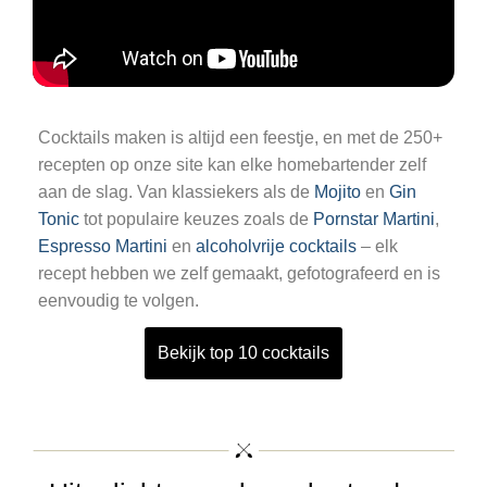
Cocktails maken is altijd een feestje, en met de 250+
recepten op onze site kan elke homebartender zelf
aan de slag. Van klassiekers als de
Mojito
en
Gin
Tonic
tot populaire keuzes zoals de
Pornstar Martini
,
Espresso Martini
en
alcoholvrije cocktails
– elk
recept hebben we zelf gemaakt, gefotografeerd en is
eenvoudig te volgen.
Bekijk top 10 cocktails