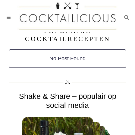
Togg
Skip
POPULAIRE
to
COCKTAILRECEPTEN
content
No Post Found
Shake & Share – populair op
social media